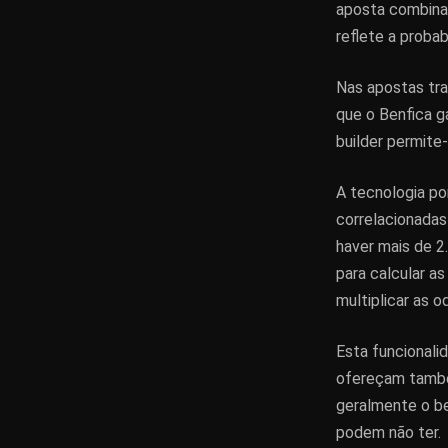
aposta combinad
reflete a proba
Nas apostas tra
que o Benfica g
builder permite
A tecnologia po
correlacionadas
haver mais de 
para calcular 
multiplicar as o
Esta funcionali
ofereçam também
geralmente o be
podem não ter.