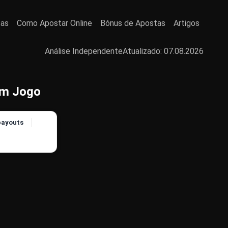
tas
Como Apostar Online
Bónus de Apostas
Artigos
Análise Independente
Atualizado:
07.08.2026
um Jogo
payouts