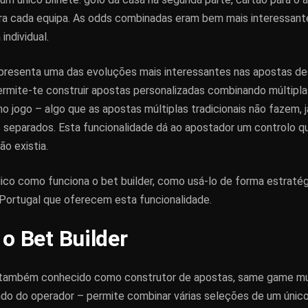
ara cada equipa. As odds combinadas eram bem mais interessant
individual.
epresenta uma das evoluções mais interessantes nas apostas de
ermite-te construir apostas personalizadas combinando múltipl
 jogo – algo que as apostas múltiplas tradicionais não fazem, 
separados. Esta funcionalidade dá ao apostador um controlo q
o existia.
lico como funciona o bet builder, como usá-lo de forma estratégi
Portugal que oferecem esta funcionalidade.
 o Bet Builder
– também conhecido como construtor de apostas, same game mul
do do operador – permite combinar várias seleções de um únic