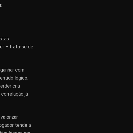
.
ostas
er – trata-se de
a ganhar com
entido lógico.
erder cria
 correlação já
valorizar
ogador tende a