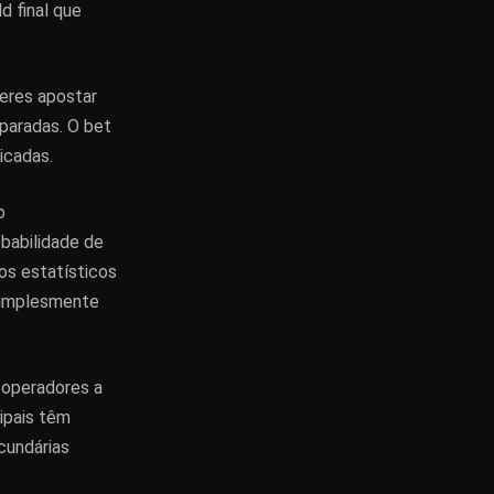
d final que
eres apostar
eparadas. O bet
icadas.
o
obabilidade de
os estatísticos
 simplesmente
 operadores a
ipais têm
cundárias