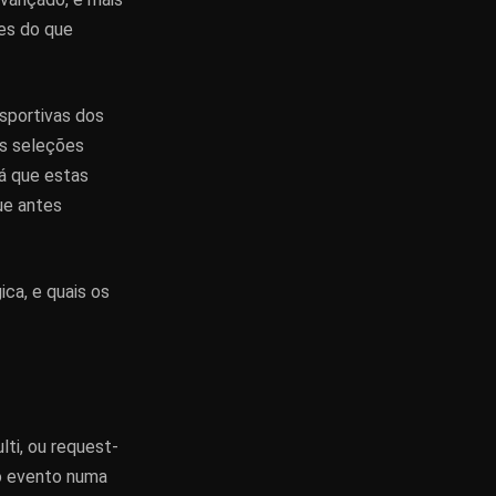
es do que
sportivas dos
as seleções
já que estas
ue antes
ca, e quais os
ti, ou request-
o evento numa