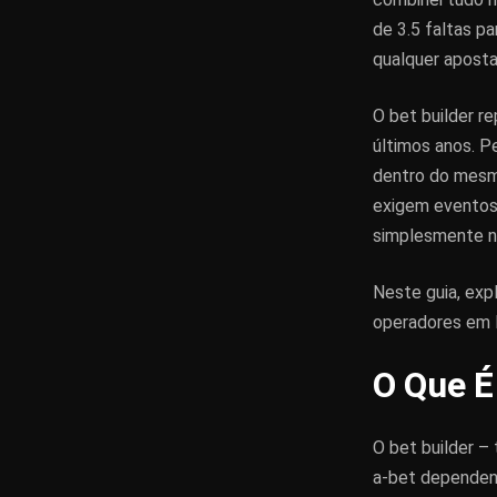
de 3.5 faltas p
qualquer aposta 
O bet builder r
últimos anos. P
dentro do mesmo
exigem eventos 
simplesmente nã
Neste guia, exp
operadores em 
O Que É
O bet builder 
a-bet dependen