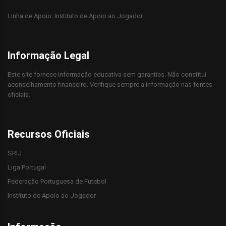
Linha de Apoio:
Instituto de Apoio ao Jogador
Informação Legal
Este site fornece informação educativa sem garantias. Não constitui
aconselhamento financeiro. Verifique sempre a informação nas fontes
oficiais.
Recursos Oficiais
SRIJ
Liga Portugal
Federação Portuguesa de Futebol
Instituto de Apoio ao Jogador